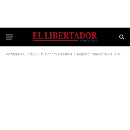
Portada
»
Curuzú Cuatiá honró a Manuel Belgrano, fundador de la ciudad