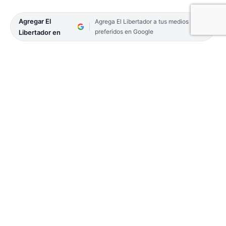
Agregar El
Agrega El Libertador a tus medios
preferidos en Google
Libertador en
Por una nueva fecha correspondiente a la
Conferencia Norte B de la Liga Federal de
Básquetbol, en el “Gigante del Sur”, San Martín de
Curuzú Cuatiá será anfitrión este domingo de
Mitre de Posadas, a partir de las 21.30.
El “santo”, dirigido técnicamente por Horacio