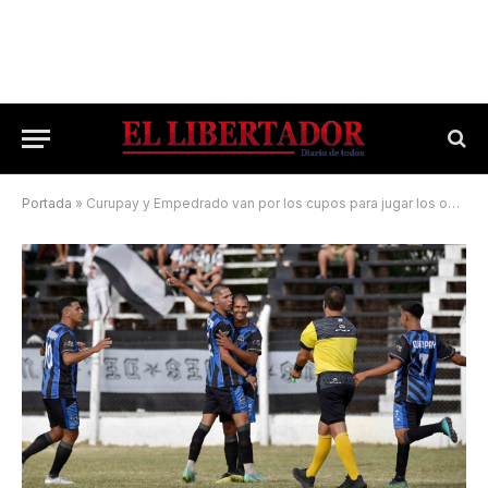
Portada
»
Curupay y Empedrado van por los cupos para jugar los octavos de final