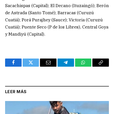
Sacachispas (Capital); El Decano (Ituzaingó); Berón
de Astrada (Santo Tomé); Barracas (Curuzú
Cuatiá); Porá Purajhey (Sauce); Victoria (Curuzú
Cuatiá); Puente Seco (P de los Libres), Central Goya
y Mandiyú (Capital).
Facebook
Twitter
Email
Telegram
WhatsApp
Copy
Link
LEER MÁS