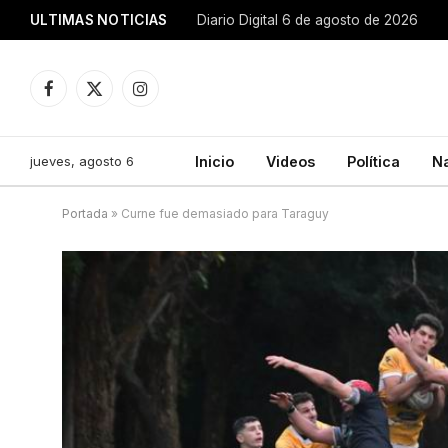
ULTIMAS NOTICIAS
Diario Digital 6 de agosto de 2026
Facebook
X
Instagram
(Twitter)
jueves, agosto 6
Inicio
Videos
Política
N
Portada
»
Curne fue demasiado para Taraguy