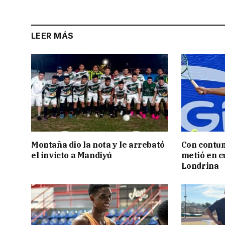
LEER MÁS
Montaña dio la nota y le arrebató
Con contun
el invicto a Mandiyú
metió en c
Londrina