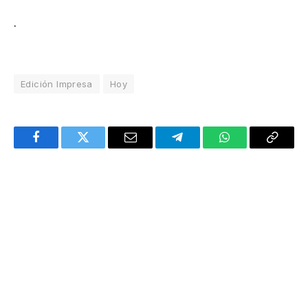
.
Edición Impresa
Hoy
Facebook
Twitter
Email
Telegram
WhatsApp
Copy
Link