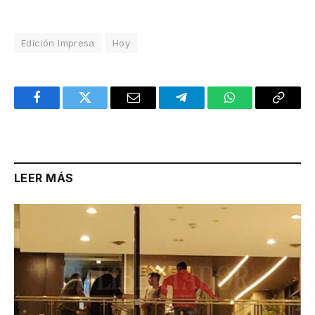
Edición Impresa
Hoy
Facebook
Twitter
Email
Telegram
WhatsApp
Copy
Link
LEER MÁS