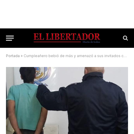
Portada
»
Cumpleañero bebió de más y amenazó a sus invitados con un machete