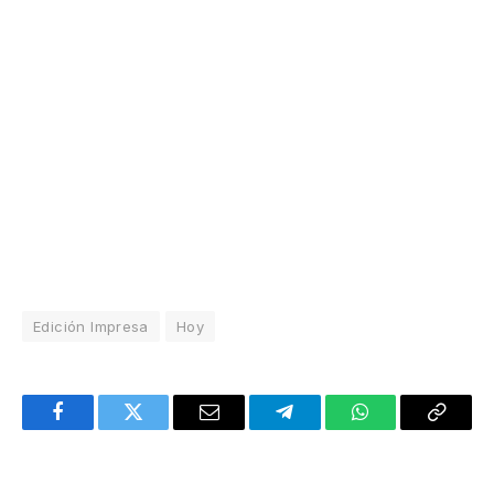
Edición Impresa
Hoy
Facebook
Twitter
Email
Telegram
WhatsApp
Copy
Link