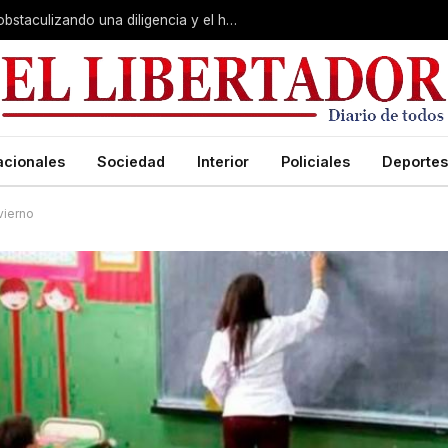
Juicio por Loan: la falsa alarma, Soria obstaculizando una diligencia y el hotel de la «banda»:
acionales
Sociedad
Interior
Policiales
Deportes
vierno