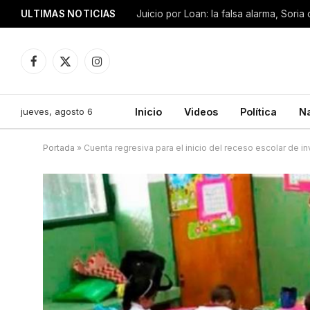
ULTIMAS NOTICIAS
Facebook
X
Instagram
(Twitter)
jueves, agosto 6
Inicio
Videos
Política
N
Portada
»
Cuenta regresiva para el inicio del receso escolar de in