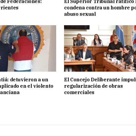
de Federaciones:
El Superior Tribunal ratificó 
rientes
condena contra un hombre p
abuso sexual
tiá: detuvieron a un
El Concejo Deliberante impul
plicado en el violento
regularización de obras
 anciana
comerciales