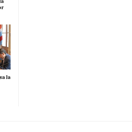
la
or
sa la