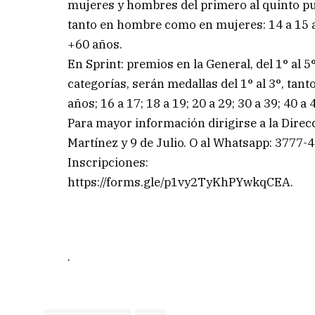
mujeres y hombres del primero al quinto pue
tanto en hombre como en mujeres: 14 a 15 años
+60 años.
En Sprint: premios en la General, del 1° al
categorías, serán medallas del 1° al 3°, tant
años; 16 a 17; 18 a 19; 20 a 29; 30 a 39; 40 a 
Para mayor información dirigirse a la Direc
Martínez y 9 de Julio. O al Whatsapp: 3777-
Inscripciones:
https://forms.gle/p1vy2TyKhPYwkqCEA.
.