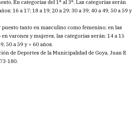
sto. En categorías del 1° al 3°. Las categorías serán
; 16 a 17; 18 a 19; 20 a 29; 30 a 39; 40 a 49, 50 a 59 y
 5° puesto tanto en masculino como femenino; en las
o en varones y mujeres, las categorías serán: 14 a 15
49, 50 a 59 y + 60 años.
ción de Deportes de la Municipalidad de Goya, Juan E
473-180.