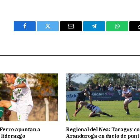
Facebook
Twitter
Email
Telegram
WhatsAp
Ferro apuntan a
Regional del Nea: Taraguy c
 liderazgo
Aranduroga en duelo de punt