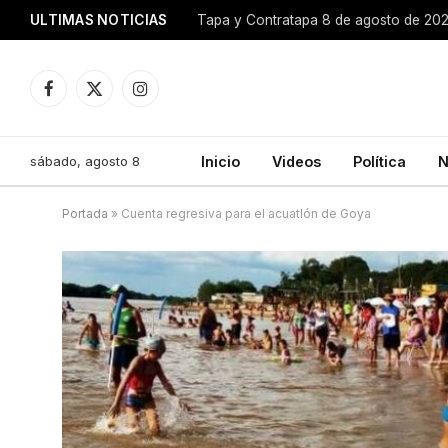
ULTIMAS NOTICIAS
Tapa y Contratapa 8 de agosto de 20
Facebook
X
Instagram
(Twitter)
sábado, agosto 8
Inicio
Videos
Política
N
Portada
»
Cuenta regresiva para el acuatlón de Goya