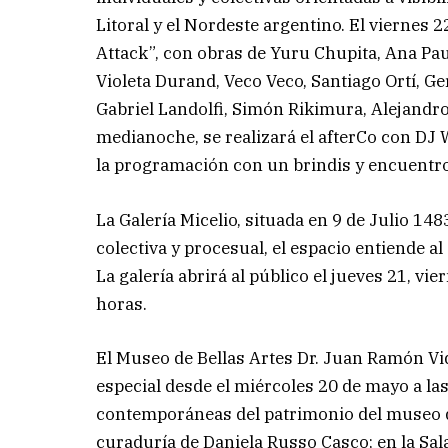
Litoral y el Nordeste argentino. El viernes
Attack”, con obras de Yuru Chupita, Ana Pau
Violeta Durand, Veco Veco, Santiago Ortí, G
Gabriel Landolfi, Simón Rikimura, Alejandr
medianoche, se realizará el afterCo con DJ W
la programación con un brindis y encuentro 
La Galería Micelio, situada en 9 de Julio 14
colectiva y procesual, el espacio entiende a
La galería abrirá al público el jueves 21, v
horas.
El Museo de Bellas Artes Dr. Juan Ramón Vi
especial desde el miércoles 20 de mayo a la
contemporáneas del patrimonio del museo q
curaduría de Daniela Russo Casco; en la S