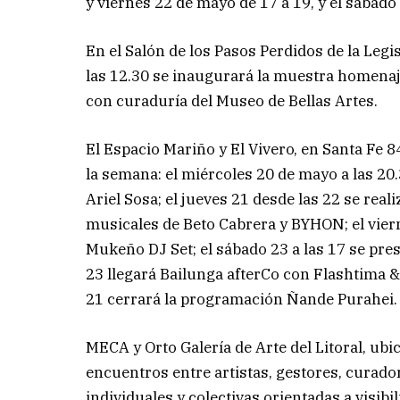
y viernes 22 de mayo de 17 a 19, y el sábad
En el Salón de los Pasos Perdidos de la Legi
las 12.30 se inaugurará la muestra homenaj
con curaduría del Museo de Bellas Artes.
El Espacio Mariño y El Vivero, en Santa Fe 8
la semana: el miércoles 20 de mayo a las 20.
Ariel Sosa; el jueves 21 desde las 22 se real
musicales de Beto Cabrera y BYHON; el vie
Mukeño DJ Set; el sábado 23 a las 17 se pres
23 llegará Bailunga afterCo con Flashtima 
21 cerrará la programación Ñande Purahei.
MECA y Orto Galería de Arte del Litoral, ub
encuentros entre artistas, gestores, curado
individuales y colectivas orientadas a visib