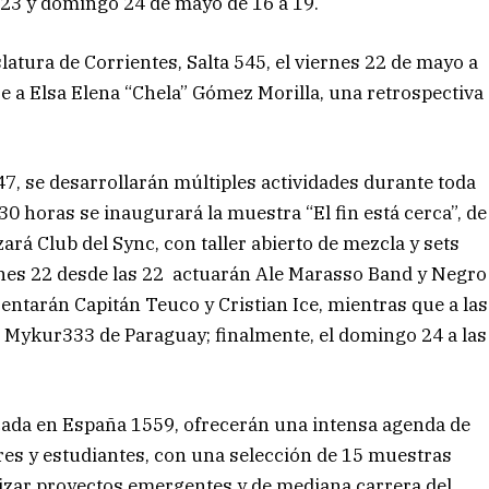
o 23 y domingo 24 de mayo de 16 a 19.
slatura de Corrientes, Salta 545, el viernes 22 de mayo a
e a Elsa Elena “Chela” Gómez Morilla, una retrospectiva
47, se desarrollarán múltiples actividades durante toda
30 horas se inaugurará la muestra “El fin está cerca”, de
izará Club del Sync, con taller abierto de mezcla y sets
rnes 22 desde las 22 actuarán Ale Marasso Band y Negro
entarán Capitán Teuco y Cristian Ice, mientras que a las
& Mykur333 de Paraguay; finalmente, el domingo 24 a las
icada en España 1559, ofrecerán una intensa agenda de
res y estudiantes, con una selección de 15 muestras
ilizar proyectos emergentes y de mediana carrera del