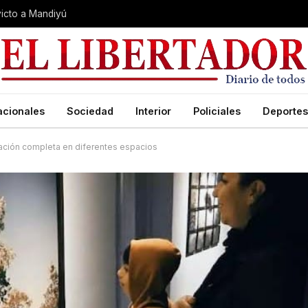
nvicto a Mandiyú
acionales
Sociedad
Interior
Policiales
Deportes
ación completa en diferentes espacios