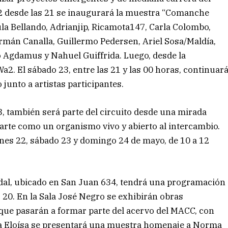
 22 desde las 21 se inaugurará la muestra “Comanche
la Bellando, Adrianjip, Ricamota147, Carla Colombo,
ermán Canalla, Guillermo Pedersen, Ariel Sosa/Maldía,
o Agdamus y Nahuel Guiffrida. Luego, desde la
a2. El sábado 23, entre las 21 y las 00 horas, continuar
junto a artistas participantes.
83, también será parte del circuito desde una mirada
l arte como un organismo vivo y abierto al intercambio.
iernes 22, sábado 23 y domingo 24 de mayo, de 10 a 12
dal, ubicado en San Juan 634, tendrá una programación
s 20. En la Sala José Negro se exhibirán obras
ue pasarán a formar parte del acervo del MACC, con
ala Eloísa se presentará una muestra homenaje a Norma