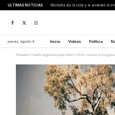
ULTIMAS NOTICIAS
Montaña dio la nota y le arrebató el i
Facebook
X
Instagram
(Twitter)
jueves, agosto 6
Inicio
Videos
Política
N
Portada
»
Cuenta regresiva para ArteCo 2026: conocé la program