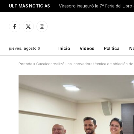
ULTIMAS NOTICIAS
Facebook
X
Instagram
(Twitter)
jueves, agosto 6
Inicio
Videos
Política
N
Portada
»
Cucaicor realizó una innovadora técnica de ablación d