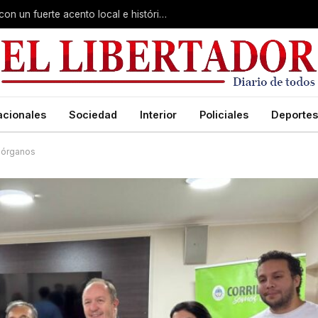
Virasoro inauguró la 7ª Feria del Libro con un fuerte acento local e histórico
acionales
Sociedad
Interior
Policiales
Deportes
e órganos