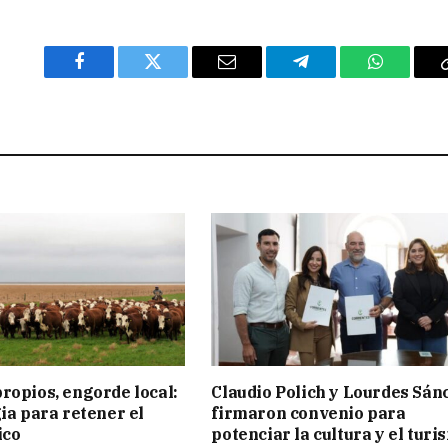
Facebook
Twitter
Email
Telegram
WhatsAp
ropios, engorde local:
Claudio Polich y Lourdes Sán
gia para retener el
firmaron convenio para
ico
potenciar la cultura y el turi