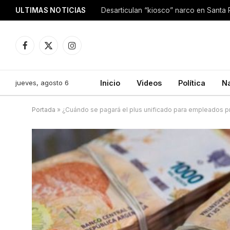
ULTIMAS NOTICIAS
Facebook
X
Instagram
(Twitter)
jueves, agosto 6
Inicio
Videos
Política
N
Portada
»
¿Cuándo se pagará el plus unificado para empleados p