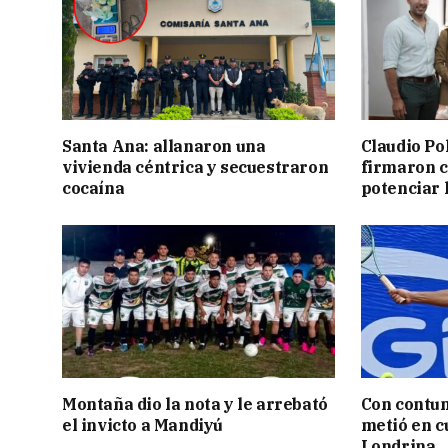
Santa Ana: allanaron una
Claudio Po
vivienda céntrica y secuestraron
firmaron 
cocaína
potenciar l
Montaña dio la nota y le arrebató
Con contun
el invicto a Mandiyú
metió en c
Londrina