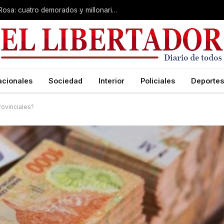
Desarticulan “kiosco” narco en Santa Rosa: cuatro demorados y millonario secuestro de tecnología
acionales
Sociedad
Interior
Policiales
Deportes
rovinciales?