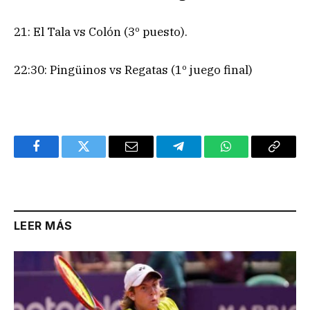
21: El Tala vs Colón (3º puesto).
22:30: Pingüinos vs Regatas (1º juego final)
Facebook
Twitter
Email
Telegram
WhatsApp
Copy
Link
LEER MÁS