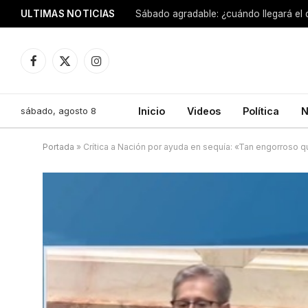
ULTIMAS NOTICIAS
Sábado agradable: ¿cuándo llegará el
Facebook
X
Instagram
(Twitter)
sábado, agosto 8
Inicio
Videos
Política
N
Portada
»
Crítica a Nación por ayuda en sequía: «Tan engorroso q