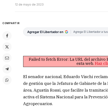
12 de mayo de 2023
COMPARTIR
Agregar El Libertador en
Agrega El Libertador a tu
Failed to fetch Error: La URL del archiv
esta web.
Haz cl
El senador nacional, Eduardo Vischi reclamó
de gestión que la Jefatura de Gabinete de la 
área, Agustín Rossi, que facilite la tramitac
activa el Sistema Nacional para la Prevenci
Agropecuarios.