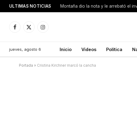
ULTIMAS NOTICIAS
Montaña dio la nota y le arrebató el i
Facebook
X
Instagram
(Twitter)
jueves, agosto 6
Inicio
Videos
Política
N
Portada
»
Cristina Kirchner marcó la cancha