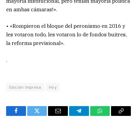
mayoría institucional, pero tenían mayoría política
en ambas cámaras!».
• «Rompieron el bloque del peronismo en 2016 y
les votaron todo, les votaron lo de fondos buitres,
la reforma previsional».
.
Edición Impresa
Hoy
Facebook
Twitter
Email
Telegram
WhatsApp
Copy
Link