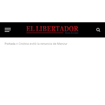
Portada
»
Cristina evitó la renuncia de Manzur