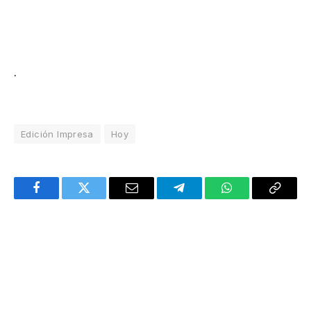
.
Edición Impresa
Hoy
Facebook
Twitter
Email
Telegram
WhatsApp
Copy
Link