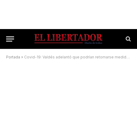
Portada
»
Covid-19: Valdés adelantó que podrían retomarse medidas en lugares cerrados