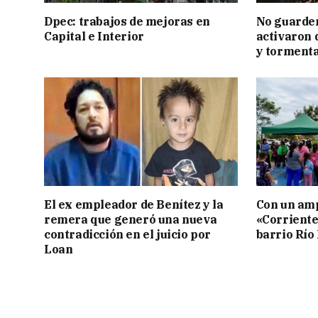
Dpec: trabajos de mejoras en
No guarden
Capital e Interior
activaron d
y tormenta
El ex empleador de Benítez y la
Con un amp
remera que generó una nueva
«Corriente
contradicción en el juicio por
barrio Río
Loan