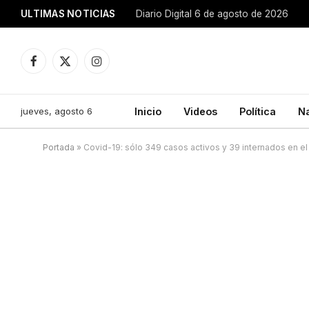
ULTIMAS NOTICIAS
Diario Digital 6 de agosto de 2026
Facebook
X
Instagram
(Twitter)
jueves, agosto 6
Inicio
Videos
Política
N
Portada
»
Covid-19: sólo 349 casos activos y 39 internados en e