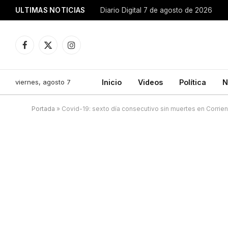
ULTIMAS NOTICIAS
Diario Digital 7 de agosto de 2026
Facebook
X
Instagram
(Twitter)
viernes, agosto 7
Inicio
Videos
Política
N
Portada
»
Covid-19: sexto día consecutivo sin muertes en Corrie