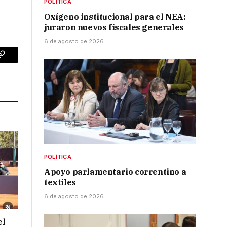
POLÍTICA
Oxígeno institucional para el NEA:
juraron nuevos fiscales generales
6 de agosto de 2026
p
Copy
Link
POLÍTICA
Apoyo parlamentario correntino a
textiles
6 de agosto de 2026
el