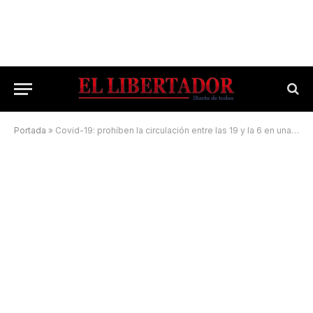
Portada
»
Covid-19: prohíben la circulación entre las 19 y la 6 en una ciudad del interior