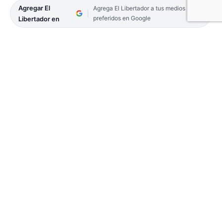
Agregar El
Agrega El Libertador a tus medios
preferidos en Google
Libertador en
Así lo afirmó el defensor Aníbal Ibarra. «Ellos son
los que hicieron negocios con los
narcotraficantes», acusa el ex Jefe de Gobierno de
Buenos Aires.
20-CONTRATAPA-20
El abogado, ex fiscal Federal y ex jefe de Gobierno