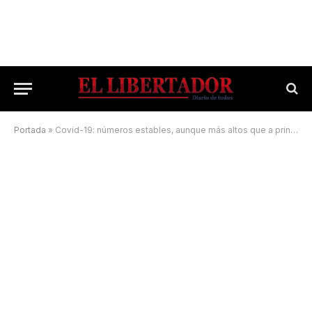
Portada
»
Covid-19: números estables, aunque más altos que a principio de este mes