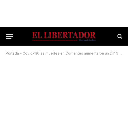
Portada
»
Covid-19: las muertes en Corrientes aumentaron un 241% en una semana