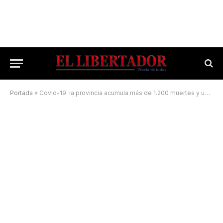
Portada
»
Covid-19: la provincia acumula más de 1.200 muertes y un millón de testeos