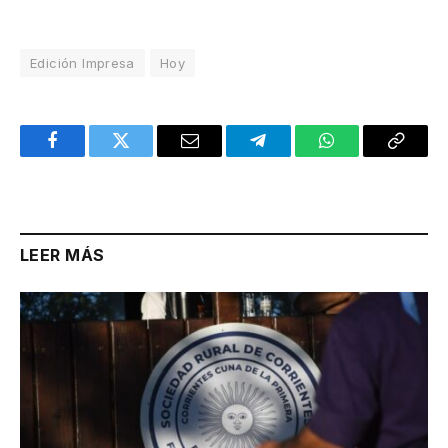
Edición Impresa
Hoy
Facebook
Twitter
Email
Telegram
WhatsApp
Copy
Link
LEER MÁS