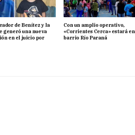
eador de Benítez y la
Con un amplio operativo,
e generó una nueva
«Corrientes Cerca» estará en
ón en el juicio por
barrio Río Paraná