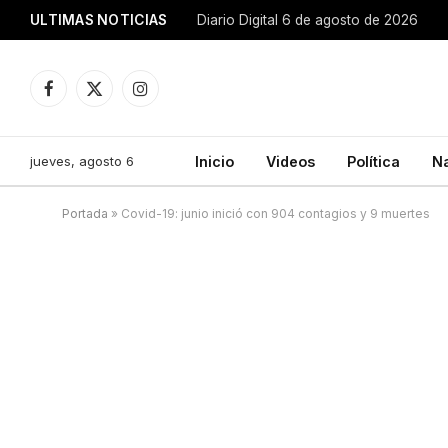
ULTIMAS NOTICIAS
Diario Digital 6 de agosto de 2026
Facebook
X
Instagram
(Twitter)
jueves, agosto 6
Inicio
Videos
Política
N
Portada
»
Covid-19: junio inició con 904 contagios y 9 muertes