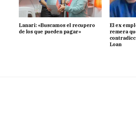
Lanari: «Buscamos el recupero
El ex empl
de los que pueden pagar»
remera qu
contradicci
Loan