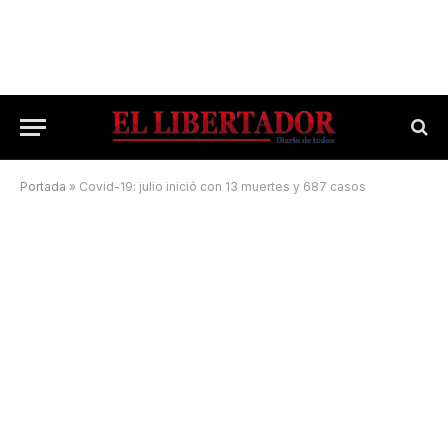
Portada
»
Covid-19: julio inició con 13 muertes y 687 casos