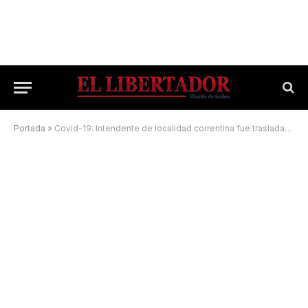
Portada
»
Covid-19: Intendente de localidad correntina fue trasladado al Campaña