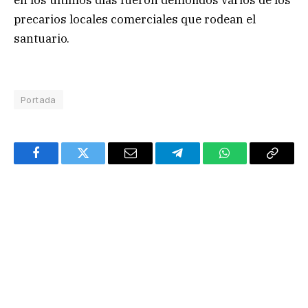
en los últimos días fueron demolidos varios de los
precarios locales comerciales que rodean el
santuario.
Portada
Facebook
Twitter
Email
Telegram
WhatsApp
Copy
Link