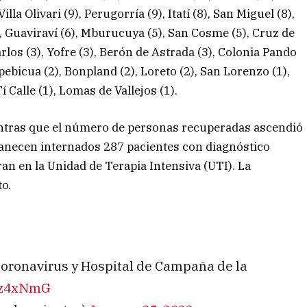
lla Olivari (9), Perugorría (9), Itatí (8), San Miguel (8),
6), Guaviraví (6), Mburucuya (5), San Cosme (5), Cruz de
arlos (3), Yofre (3), Berón de Astrada (3), Colonia Pando
pebicua (2), Bonpland (2), Loreto (2), San Lorenzo (1),
 Calle (1), Lomas de Vallejos (1).
entras que el número de personas recuperadas ascendió
manecen internados 287 pacientes con diagnóstico
ran en la Unidad de Terapia Intensiva (UTI). La
to.
l Coronavirus y Hospital de Campaña de la
bRz4xNmG