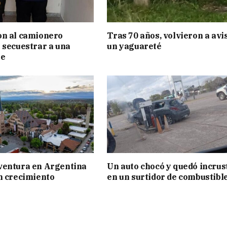
on al camionero
Tras 70 años, volvieron a avi
 secuestrar a una
un yaguareté
te
ventura en Argentina
Un auto chocó y quedó incrus
n crecimiento
en un surtidor de combustibl