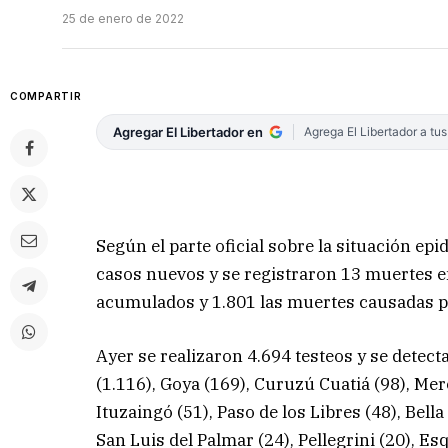
25 de enero de 2022
COMPARTIR
Agregar El Libertador en
Agrega El Libertador a tu
Según el parte oficial sobre la situación ep
casos nuevos y se registraron 13 muertes en
acumulados y 1.801 las muertes causadas p
Ayer se realizaron 4.694 testeos y se detecta
(1.116), Goya (169), Curuzú Cuatiá (98), Me
Ituzaingó (51), Paso de los Libres (48), Bell
San Luis del Palmar (24), Pellegrini (20), Es