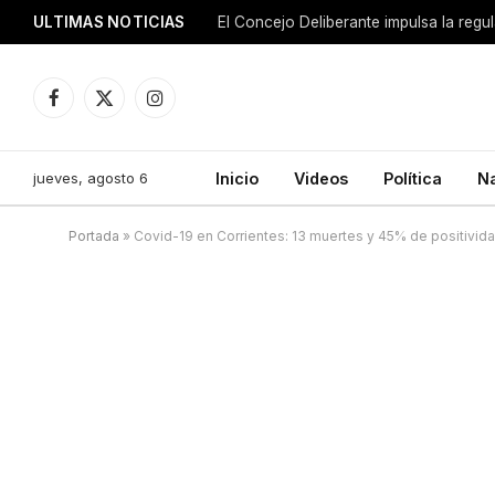
ULTIMAS NOTICIAS
El Concejo Deliberante impulsa la regu
Facebook
X
Instagram
(Twitter)
jueves, agosto 6
Inicio
Videos
Política
N
Portada
»
Covid-19 en Corrientes: 13 muertes y 45% de positivid