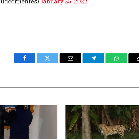
ludcorrientes)
January 25, 2022
Facebook
Twitter
Email
Telegram
WhatsAp