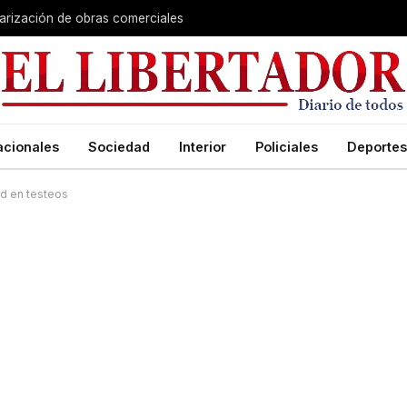
larización de obras comerciales
acionales
Sociedad
Interior
Policiales
Deportes
ad en testeos