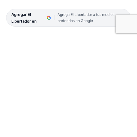
Agregar El
Agrega El Libertador a tus medios
preferidos en Google
Libertador en
Maiz tiene 36 años, es oriundo de Corrientes y se
dedica a la música hace más de 10 años. Aparte de
tocar el saxofón, toca la guitarra, y hace trabajos
sociales en merenderos comunitarios dando
clases. También conforma una banda de funk-jazz,
llamada Sopa de Pato.
¿Cómo inició tu historia con el saxofón?