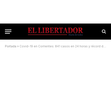
Portada
»
Covid-19 en Corrientes: 841 casos en 24 horas y récord de ocupación de respiradores