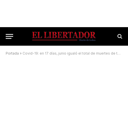
Portada
»
Covid-19: en 17 días, junio igualó el total de muertes de todo mayo