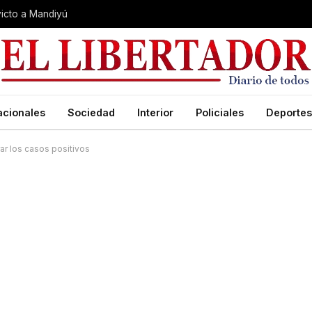
nvicto a Mandiyú
acionales
Sociedad
Interior
Policiales
Deportes
ar los casos positivos