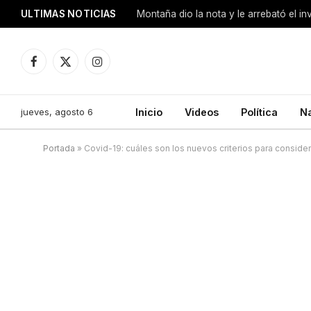
ULTIMAS NOTICIAS
Montaña dio la nota y le arrebató el i
Facebook
X
Instagram
(Twitter)
jueves, agosto 6
Inicio
Videos
Política
N
Portada
»
Covid-19: cuáles son los nuevos criterios para consider