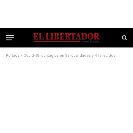
Portada
»
Covid-19: contagios en 32 localidades y 4 fallecidos