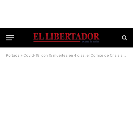
Portada
»
Covid-19: con 15 muertes en 4 días, el Comité de Crisis analiza estrategias