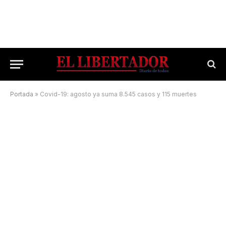
Portada
»
Covid-19: agosto ya suma 8.545 casos y 115 muertes