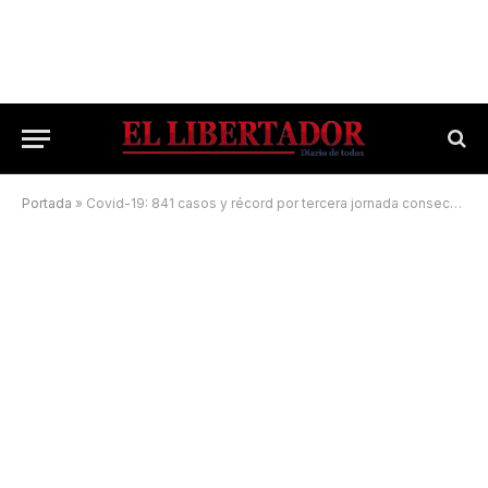
Portada
»
Covid-19: 841 casos y récord por tercera jornada consecutiva