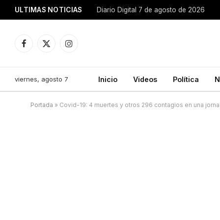
ULTIMAS NOTICIAS
Diario Digital 7 de agosto de 2026
Facebook
X
Instagram
(Twitter)
viernes, agosto 7
Inicio
Videos
Política
N
Portada
»
Covid-19: 4 muertes y otros 296 contagios en una jorn