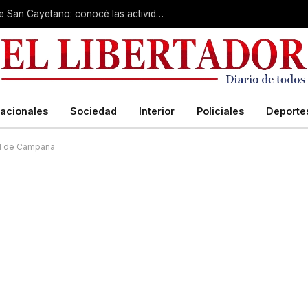
Cientos de fieles colman el santuario de San Cayetano: conocé las actividades de hoy
acionales
Sociedad
Interior
Policiales
Deporte
al de Campaña