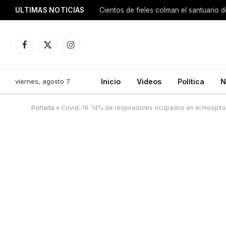
ULTIMAS NOTICIAS
Facebook
X
Instagram
(Twitter)
viernes, agosto 7
Inicio
Videos
Política
N
Portada
»
Covid-19: 14% de respiradores ocupados en el Hospit