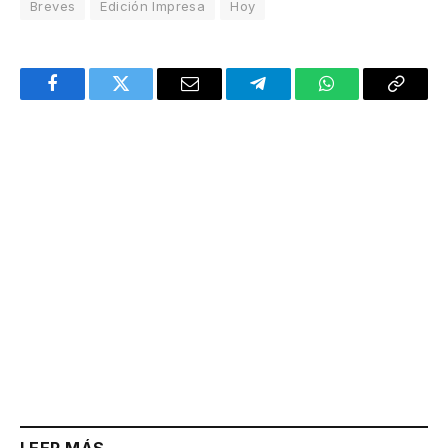
Breves
Edición Impresa
Hoy
Facebook
Twitter
Email
Telegram
WhatsApp
Copy
Link
LEER MÁS