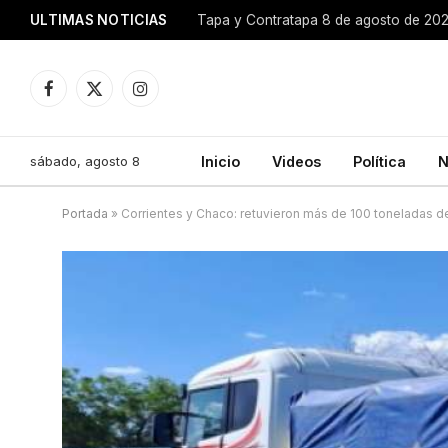
ULTIMAS NOTICIAS
Tapa y Contratapa 8 de agosto de 20
Facebook
X
Instagram
(Twitter)
sábado, agosto 8
Inicio
Videos
Política
N
Portada
»
Corrientes y Chaco: retuvieron más de 100 toneladas d