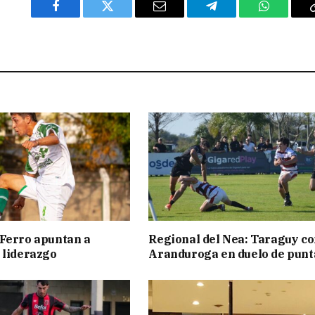
Facebook
Twitter
Email
Telegram
WhatsAp
Ferro apuntan a
Regional del Nea: Taraguy c
 liderazgo
Aranduroga en duelo de punt