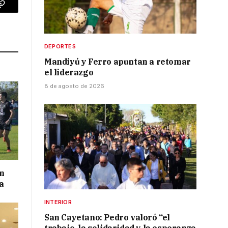
p
Copy
Link
DEPORTES
Mandiyú y Ferro apuntan a retomar
el liderazgo
8 de agosto de 2026
on
a
INTERIOR
San Cayetano: Pedro valoró “el