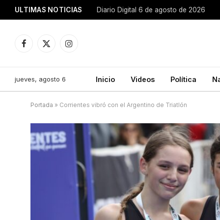
ULTIMAS NOTICIAS
Diario Digital 6 de agosto de 2026
Facebook
X
Instagram
(Twitter)
jueves, agosto 6
Inicio
Videos
Política
N
Portada
»
Corrientes vibró con el Argentino de Triatlón