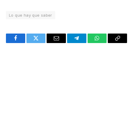
Lo que hay que saber
Facebook
Twitter
Email
Telegram
WhatsApp
Copy
Link