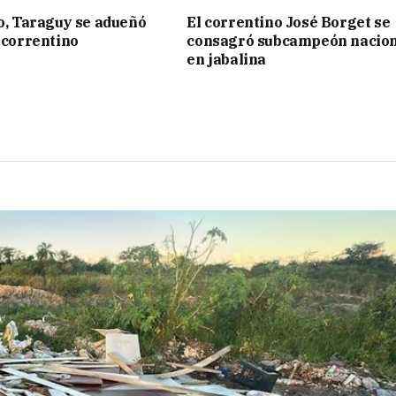
to, Taraguy se adueñó
El correntino José Borget se
o correntino
consagró subcampeón nacion
en jabalina