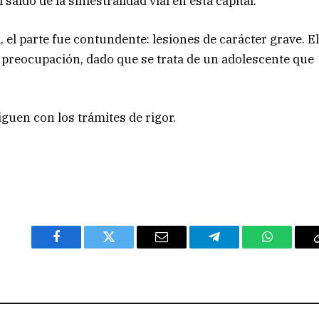
aldo de la siniestralidad vial en ésta capital.
 el parte fue contundente: lesiones de carácter grave. E
 preocupación, dado que se trata de un adolescente que
iguen con los trámites de rigor.
Facebook
Twitter
Email
Telegram
WhatsAp