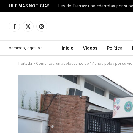
ULTIMAS NOTICIAS
Ley de Tierras: una «derrota» por sube
Facebook
X
Instagram
(Twitter)
domingo, agosto 9
Inicio
Videos
Política
Portada
»
Corrientes: un adolescente de 17 años pelea por su vida