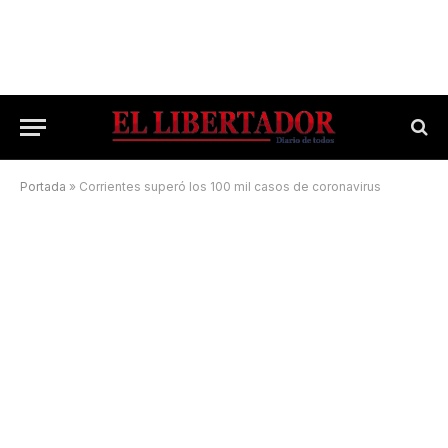
Portada
»
Corrientes superó los 100 mil casos de coronavirus