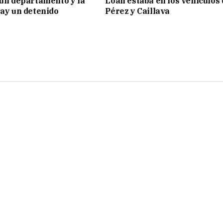
 un departamento y la
Loan estaba en los vehículos 
hay un detenido
Pérez y Caillava