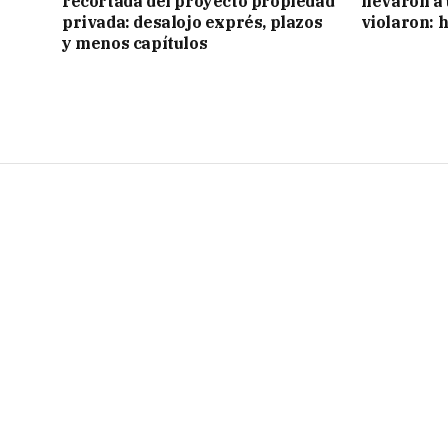
recortada del proyecto propiedad
llevaron a
privada: desalojo exprés, plazos
violaron: 
y menos capítulos