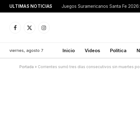
ULTIMAS NOTICIAS
Juegos Suramericanos Santa Fe 2026: 
Facebook
X
Instagram
(Twitter)
viernes, agosto 7
Inicio
Videos
Política
N
Portada
»
Corrientes sumó tres días consecutivos sin muertes po