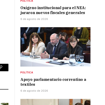
POLÍTICA
Oxígeno institucional para el NEA:
juraron nuevos fiscales generales
6 de agosto de 2026
p
Copy
POLÍTICA
Link
Apoyo parlamentario correntino a
textiles
6 de agosto de 2026