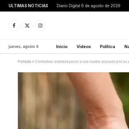
ULTIMAS NOTICIAS
Diario Digital 6 de agosto de 2026
Facebook
X
Instagram
(Twitter)
jueves, agosto 6
Inicio
Videos
Política
N
Portada
»
Corrientes: sobreseyeron a una madre acusada por su ex