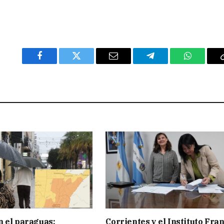
Facebook
Twitter
Email
Telegram
WhatsAp
 el paraguas:
Corrientes y el Instituto Fra