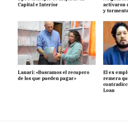
Capital e Interior
activaron d
y tormenta
Lanari: «Buscamos el recupero
El ex empl
de los que pueden pagar»
remera qu
contradicci
Loan