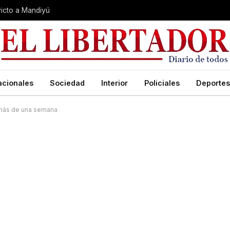
nvicto a Mandiyú
acionales
Sociedad
Interior
Policiales
Deportes
n más de una semana