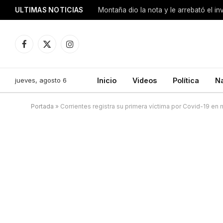
ULTIMAS NOTICIAS
Montaña dio la nota y le arrebató el i
Facebook
X
Instagram
(Twitter)
jueves, agosto 6
Inicio
Videos
Política
N
Portada
»
Corrientes registra su primera víctima por Covid-19 e