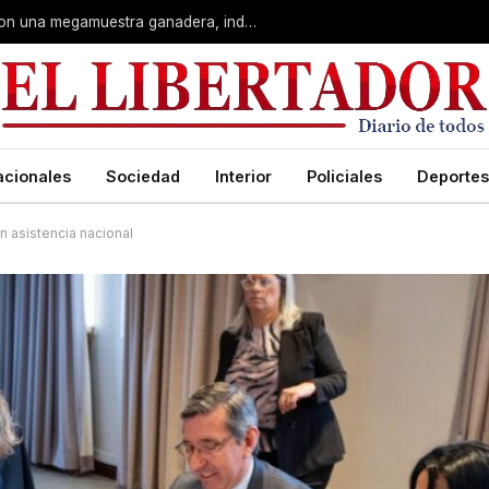
Corrientes: La Rural celebra 90 años con una megamuestra ganadera, industrial y artística
acionales
Sociedad
Interior
Policiales
Deportes
n asistencia nacional