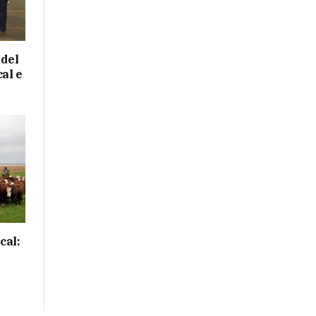
 del
cal e
cal: