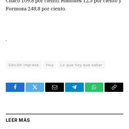
Chaco 109,8 por ciento, Misiones 12,5 por ciento y
Formosa 248,8 por ciento.
.
Edición Impresa
Hoy
Lo que hay que saber
Facebook
Twitter
Email
Telegram
WhatsApp
Copy
Link
LEER MÁS