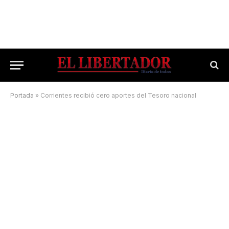
Portada
»
Corrientes recibió cero aportes del Tesoro nacional