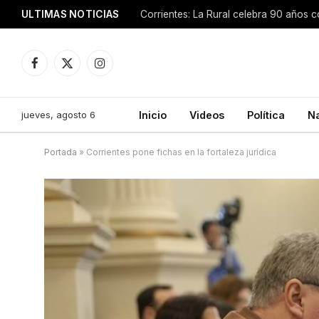
ULTIMAS NOTICIAS
Facebook
X
Instagram
(Twitter)
jueves, agosto 6
Inicio
Videos
Política
N
Portada
»
Corrientes pone fichas en la fortaleza jurídica