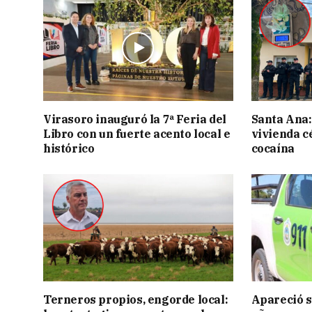
Virasoro inauguró la 7ª Feria del
Santa Ana:
Libro con un fuerte acento local e
vivienda c
histórico
cocaína
Terneros propios, engorde local:
Apareció s