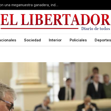
Corrientes: La Rural celebra 90 años con una megamuestra ganadera, industrial y artística
acionales
Sociedad
Interior
Policiales
Deportes