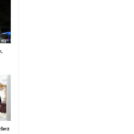
e,
chez