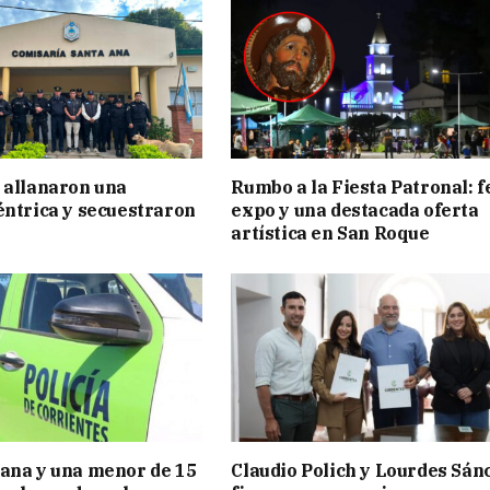
 allanaron una
Rumbo a la Fiesta Patronal: f
éntrica y secuestraron
expo y una destacada oferta
artística en San Roque
ana y una menor de 15
Claudio Polich y Lourdes Sán