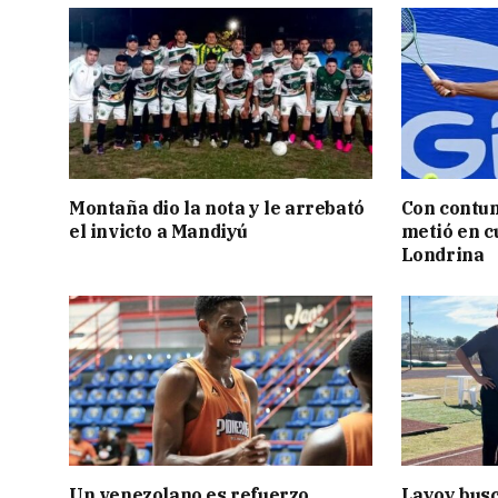
Montaña dio la nota y le arrebató
Con contun
el invicto a Mandiyú
metió en c
Londrina
Un venezolano es refuerzo
Layoy busc