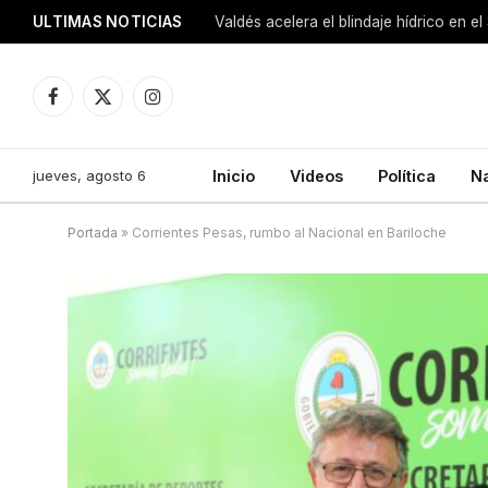
ULTIMAS NOTICIAS
Facebook
X
Instagram
(Twitter)
jueves, agosto 6
Inicio
Videos
Política
N
Portada
»
Corrientes Pesas, rumbo al Nacional en Bariloche