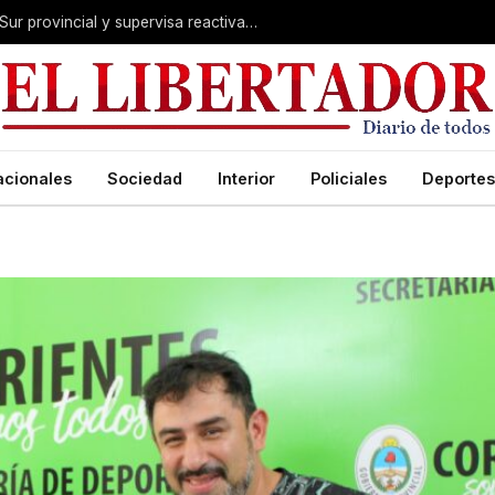
Valdés acelera el blindaje hídrico en el Sur provincial y supervisa reactivación de ruta
acionales
Sociedad
Interior
Policiales
Deportes